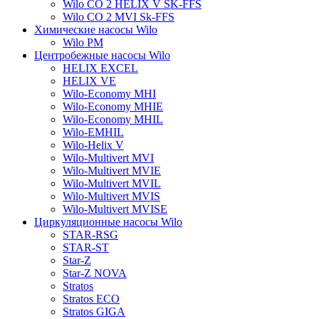
Wilo CO 2 HELIX V SK-FFS
Wilo CO 2 MVI Sk-FFS
Химические насосы Wilo
Wilo PM
Центробежные насосы Wilo
HELIX EXCEL
HELIX VE
Wilo-Economy MHI
Wilo-Economy MHIE
Wilo-Economy MHIL
Wilo-EMHIL
Wilo-Helix V
Wilo-Multivert MVI
Wilo-Multivert MVIE
Wilo-Multivert MVIL
Wilo-Multivert MVIS
Wilo-Multivert MVISE
Циркуляционные насосы Wilo
STAR-RSG
STAR-ST
Star-Z
Star-Z NOVA
Stratos
Stratos ECO
Stratos GIGA