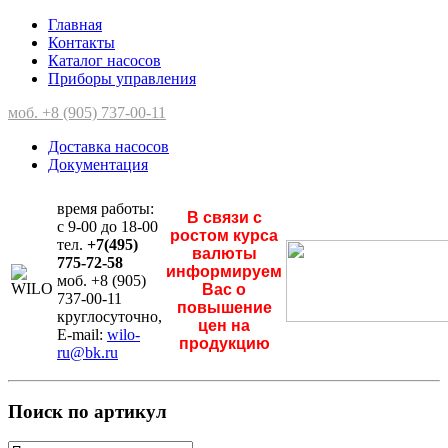
Главная
Контакты
Каталог насосов
Приборы управления
моб. +8 (905) 737-00-11
Доставка насосов
Документация
время работы:
В связи с
с 9-00 до 18-00
ростом курса
тел.
+7(495)
валюты
775-72-58
информируем
моб. +8 (905)
Вас о
737-00-11
повышение
круглосуточно,
цен на
E-mail:
wilo-
продукцию
ru@bk.ru
Поиск по артикул