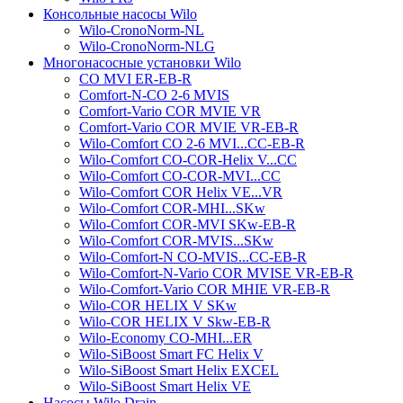
Консольные насосы Wilo
Wilo-CronoNorm-NL
Wilo-CronoNorm-NLG
Многонасосные установки Wilo
CO MVI ER-EB-R
Comfort-N-CO 2-6 MVIS
Comfort-Vario COR MVIE VR
Comfort-Vario COR MVIE VR-EB-R
Wilo-Comfort CO 2-6 MVI...CC-EB-R
Wilo-Comfort CO-COR-Helix V...CC
Wilo-Comfort CO-COR-MVI...CC
Wilo-Comfort COR Helix VE...VR
Wilo-Comfort COR-MHI...SKw
Wilo-Comfort COR-MVI SKw-EB-R
Wilo-Comfort COR-MVIS...SKw
Wilo-Comfort-N CO-MVIS...CC-EB-R
Wilo-Comfort-N-Vario COR MVISE VR-EB-R
Wilo-Comfort-Vario COR MHIE VR-EB-R
Wilo-COR HELIX V SKw
Wilo-COR HELIX V Skw-EB-R
Wilo-Economy CO-MHI...ER
Wilo-SiBoost Smart FC Helix V
Wilo-SiBoost Smart Helix EXCEL
Wilo-SiBoost Smart Helix VE
Насосы Wilo Drain