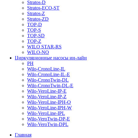
Stratos-D
Stratos-ECO-ST
Stratos-Z
Stratos-ZD
TOP-D
TOP-S
TOP-SD
TOP-Z
WILO STAR-RS
WILO-NO
Циркуляционные насосы ин-лайн
PH
Wilo-CronoLine-IL
Wilo-CronoLine-IL-E
Wilo-CronoTwin-DL
Wilo-CronoTwin-DL-E
Wilo-VeroLine-IP-E
Wilo-VeroLine-IP-Z
Wilo-VeroLine-IPH-O
Wilo-VeroLine-IPH-W
Wilo-VeroLine-IPL
Wilo-VeroTwin-DP-E
Wilo-VeroTwin-DPL
Главная