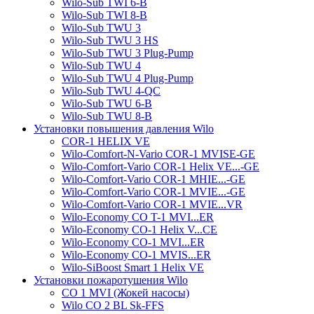
Wilo-Sub TWI 6-B
Wilo-Sub TWI 8-B
Wilo-Sub TWU 3
Wilo-Sub TWU 3 HS
Wilo-Sub TWU 3 Plug-Pump
Wilo-Sub TWU 4
Wilo-Sub TWU 4 Plug-Pump
Wilo-Sub TWU 4-QC
Wilo-Sub TWU 6-B
Wilo-Sub TWU 8-B
Установки повышения давления Wilo
COR-1 HELIX VE
Wilo-Comfort-N-Vario COR-1 MVISE-GE
Wilo-Comfort-Vario COR-1 Helix VE...-GE
Wilo-Comfort-Vario COR-1 MHIE...-GE
Wilo-Comfort-Vario COR-1 MVIE...-GE
Wilo-Comfort-Vario COR-1 MVIE...VR
Wilo-Economy CO T-1 MVI...ER
Wilo-Economy CO-1 Helix V...CE
Wilo-Economy CO-1 MVI...ER
Wilo-Economy CO-1 MVIS...ER
Wilo-SiBoost Smart 1 Helix VE
Установки пожаротушения Wilo
CO 1 MVI (Жокей насосы)
Wilo CO 2 BL Sk-FFS