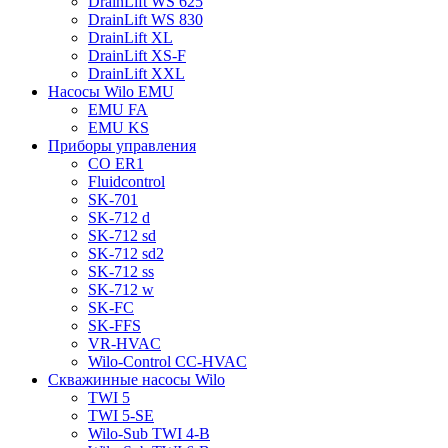
DrainLift WS 625
DrainLift WS 830
DrainLift XL
DrainLift XS-F
DrainLift XXL
Насосы Wilo EMU
EMU FA
EMU KS
Приборы управления
CO ER1
Fluidcontrol
SK-701
SK-712 d
SK-712 sd
SK-712 sd2
SK-712 ss
SK-712 w
SK-FC
SK-FFS
VR-HVAC
Wilo-Control CC-HVAC
Скважинные насосы Wilo
TWI 5
TWI 5-SE
Wilo-Sub TWI 4-B