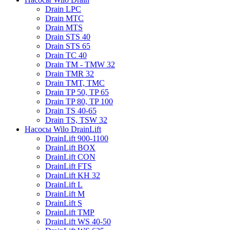
Drain LPC
Drain MTC
Drain MTS
Drain STS 40
Drain STS 65
Drain TC 40
Drain TM - TMW 32
Drain TMR 32
Drain TMT, TMC
Drain TP 50, TP 65
Drain TP 80, TP 100
Drain TS 40-65
Drain TS, TSW 32
Насосы Wilo DrainLift
DrainLift 900-1100
DrainLift BOX
DrainLift CON
DrainLift FTS
DrainLift KH 32
DrainLift L
DrainLift M
DrainLift S
DrainLift TMP
DrainLift WS 40-50