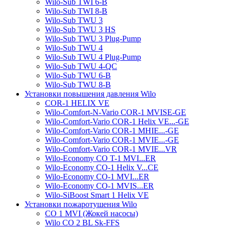
Wilo-Sub TWI 6-B
Wilo-Sub TWI 8-B
Wilo-Sub TWU 3
Wilo-Sub TWU 3 HS
Wilo-Sub TWU 3 Plug-Pump
Wilo-Sub TWU 4
Wilo-Sub TWU 4 Plug-Pump
Wilo-Sub TWU 4-QC
Wilo-Sub TWU 6-B
Wilo-Sub TWU 8-B
Установки повышения давления Wilo
COR-1 HELIX VE
Wilo-Comfort-N-Vario COR-1 MVISE-GE
Wilo-Comfort-Vario COR-1 Helix VE...-GE
Wilo-Comfort-Vario COR-1 MHIE...-GE
Wilo-Comfort-Vario COR-1 MVIE...-GE
Wilo-Comfort-Vario COR-1 MVIE...VR
Wilo-Economy CO T-1 MVI...ER
Wilo-Economy CO-1 Helix V...CE
Wilo-Economy CO-1 MVI...ER
Wilo-Economy CO-1 MVIS...ER
Wilo-SiBoost Smart 1 Helix VE
Установки пожаротушения Wilo
CO 1 MVI (Жокей насосы)
Wilo CO 2 BL Sk-FFS