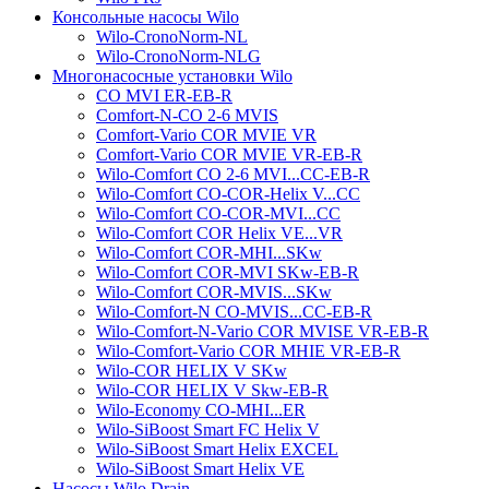
Консольные насосы Wilo
Wilo-CronoNorm-NL
Wilo-CronoNorm-NLG
Многонасосные установки Wilo
CO MVI ER-EB-R
Comfort-N-CO 2-6 MVIS
Comfort-Vario COR MVIE VR
Comfort-Vario COR MVIE VR-EB-R
Wilo-Comfort CO 2-6 MVI...CC-EB-R
Wilo-Comfort CO-COR-Helix V...CC
Wilo-Comfort CO-COR-MVI...CC
Wilo-Comfort COR Helix VE...VR
Wilo-Comfort COR-MHI...SKw
Wilo-Comfort COR-MVI SKw-EB-R
Wilo-Comfort COR-MVIS...SKw
Wilo-Comfort-N CO-MVIS...CC-EB-R
Wilo-Comfort-N-Vario COR MVISE VR-EB-R
Wilo-Comfort-Vario COR MHIE VR-EB-R
Wilo-COR HELIX V SKw
Wilo-COR HELIX V Skw-EB-R
Wilo-Economy CO-MHI...ER
Wilo-SiBoost Smart FC Helix V
Wilo-SiBoost Smart Helix EXCEL
Wilo-SiBoost Smart Helix VE
Насосы Wilo Drain