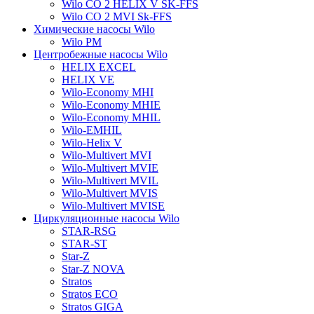
Wilo CO 2 HELIX V SK-FFS
Wilo CO 2 MVI Sk-FFS
Химические насосы Wilo
Wilo PM
Центробежные насосы Wilo
HELIX EXCEL
HELIX VE
Wilo-Economy MHI
Wilo-Economy MHIE
Wilo-Economy MHIL
Wilo-EMHIL
Wilo-Helix V
Wilo-Multivert MVI
Wilo-Multivert MVIE
Wilo-Multivert MVIL
Wilo-Multivert MVIS
Wilo-Multivert MVISE
Циркуляционные насосы Wilo
STAR-RSG
STAR-ST
Star-Z
Star-Z NOVA
Stratos
Stratos ECO
Stratos GIGA