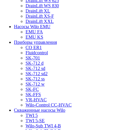
DrainLift WS 625
DrainLift WS 830
DrainLift XL
DrainLift XS-F
DrainLift XXL
Насосы Wilo EMU
EMU FA
EMU KS
Приборы управления
CO ER1
Fluidcontrol
SK-701
SK-712 d
SK-712 sd
SK-712 sd2
SK-712 ss
SK-712 w
SK-FC
SK-FFS
VR-HVAC
Wilo-Control CC-HVAC
Скважинные насосы Wilo
TWI 5
TWI 5-SE
Wilo-Sub TWI 4-B