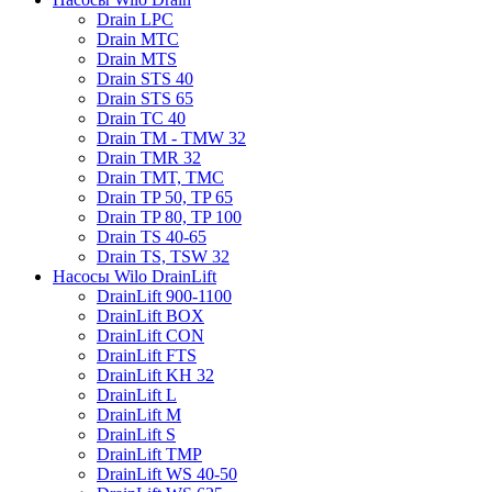
Drain LPC
Drain MTC
Drain MTS
Drain STS 40
Drain STS 65
Drain TC 40
Drain TM - TMW 32
Drain TMR 32
Drain TMT, TMC
Drain TP 50, TP 65
Drain TP 80, TP 100
Drain TS 40-65
Drain TS, TSW 32
Насосы Wilo DrainLift
DrainLift 900-1100
DrainLift BOX
DrainLift CON
DrainLift FTS
DrainLift KH 32
DrainLift L
DrainLift M
DrainLift S
DrainLift TMP
DrainLift WS 40-50