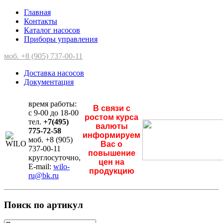
Главная
Контакты
Каталог насосов
Приборы управления
моб. +8 (905) 737-00-11
Доставка насосов
Документация
время работы:
В связи с
с 9-00 до 18-00
ростом курса
тел.
+7(495)
валюты
775-72-58
информируем
моб. +8 (905)
Вас о
737-00-11
повышение
круглосуточно,
цен на
E-mail:
wilo-
продукцию
ru@bk.ru
Поиск по артикул