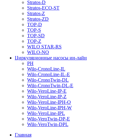
Stratos-D
Stratos-ECO-ST
Stratos-Z
Stratos-ZD
TOP-D
TOP-S
TOP-SD
TOP-Z
WILO STAR-RS
WILO-NO
Циркуляционные насосы ин-лайн
PH
Wilo-CronoLine-IL
Wilo-CronoLine-IL-E
Wilo-CronoTwin-DL
Wilo-CronoTwin-DL-E
Wilo-VeroLine-IP-E
Wilo-VeroLine-IP-Z
Wilo-VeroLine-IPH-O
Wilo-VeroLine-IPH-W
Wilo-VeroLine-IPL
Wilo-VeroTwin-DP-E
Wilo-VeroTwin-DPL
Главная