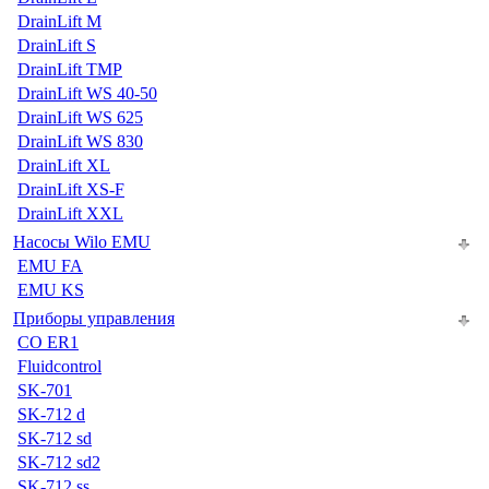
DrainLift M
DrainLift S
DrainLift TMP
DrainLift WS 40-50
DrainLift WS 625
DrainLift WS 830
DrainLift XL
DrainLift XS-F
DrainLift XXL
Насосы Wilo EMU
EMU FA
EMU KS
Приборы управления
CO ER1
Fluidcontrol
SK-701
SK-712 d
SK-712 sd
SK-712 sd2
SK-712 ss