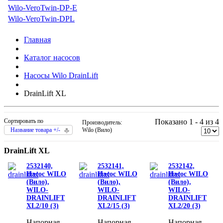
Wilo-VeroTwin-DP-E
Wilo-VeroTwin-DPL
Главная
Каталог насосов
Насосы Wilo DrainLift
DrainLift XL
Сортировать по
Показано 1 - 4 из 4
Производитель:
Название товара +/-
Wilo (Вило)
DrainLift XL
2532140,
2532141,
2532142,
Насос WILO
Насос WILO
Насос WILO
(Вило),
(Вило),
(Вило),
WILO-
WILO-
WILO-
DRAINLIFT
DRAINLIFT
DRAINLIFT
XL2/10 (3)
XL2/15 (3)
XL2/20 (3)
Напорная
Напорная
Напорная