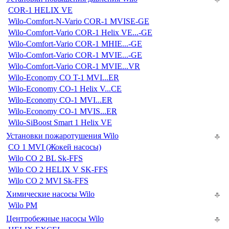
COR-1 HELIX VE
Wilo-Comfort-N-Vario COR-1 MVISE-GE
Wilo-Comfort-Vario COR-1 Helix VE...-GE
Wilo-Comfort-Vario COR-1 MHIE...-GE
Wilo-Comfort-Vario COR-1 MVIE...-GE
Wilo-Comfort-Vario COR-1 MVIE...VR
Wilo-Economy CO T-1 MVI...ER
Wilo-Economy CO-1 Helix V...CE
Wilo-Economy CO-1 MVI...ER
Wilo-Economy CO-1 MVIS...ER
Wilo-SiBoost Smart 1 Helix VE
Установки пожаротушения Wilo
CO 1 MVI (Жокей насосы)
Wilo CO 2 BL Sk-FFS
Wilo CO 2 HELIX V SK-FFS
Wilo CO 2 MVI Sk-FFS
Химические насосы Wilo
Wilo PM
Центробежные насосы Wilo