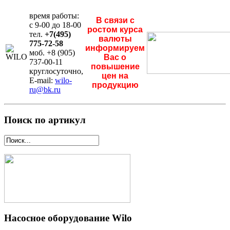
время работы:
В связи с
с 9-00 до 18-00
ростом курса
тел.
+7(495)
валюты
775-72-58
информируем
моб. +8 (905)
Вас о
737-00-11
повышение
круглосуточно,
цен на
E-mail:
wilo-
продукцию
ru@bk.ru
Поиск по артикул
Насосное оборудование Wilo