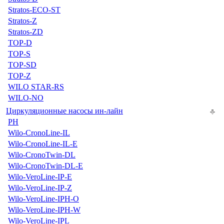
Stratos-ECO-ST
Stratos-Z
Stratos-ZD
TOP-D
TOP-S
TOP-SD
TOP-Z
WILO STAR-RS
WILO-NO
Циркуляционные насосы ин-лайн
PH
Wilo-CronoLine-IL
Wilo-CronoLine-IL-E
Wilo-CronoTwin-DL
Wilo-CronoTwin-DL-E
Wilo-VeroLine-IP-E
Wilo-VeroLine-IP-Z
Wilo-VeroLine-IPH-O
Wilo-VeroLine-IPH-W
Wilo-VeroLine-IPL