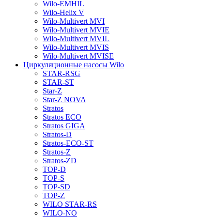
Wilo-EMHIL
Wilo-Helix V
Wilo-Multivert MVI
Wilo-Multivert MVIE
Wilo-Multivert MVIL
Wilo-Multivert MVIS
Wilo-Multivert MVISE
Циркуляционные насосы Wilo
STAR-RSG
STAR-ST
Star-Z
Star-Z NOVA
Stratos
Stratos ECO
Stratos GIGA
Stratos-D
Stratos-ECO-ST
Stratos-Z
Stratos-ZD
TOP-D
TOP-S
TOP-SD
TOP-Z
WILO STAR-RS
WILO-NO