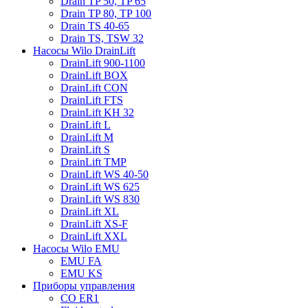
Drain TP 50, TP 65
Drain TP 80, TP 100
Drain TS 40-65
Drain TS, TSW 32
Насосы Wilo DrainLift
DrainLift 900-1100
DrainLift BOX
DrainLift CON
DrainLift FTS
DrainLift KH 32
DrainLift L
DrainLift M
DrainLift S
DrainLift TMP
DrainLift WS 40-50
DrainLift WS 625
DrainLift WS 830
DrainLift XL
DrainLift XS-F
DrainLift XXL
Насосы Wilo EMU
EMU FA
EMU KS
Приборы управления
CO ER1