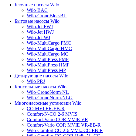
Блочные насосы Wilo
Wilo-BAC
Wilo-CronoBloc-BL
Бытовые насосы Wilo
Wilo-Jet FWJ
Wilo-Jet HWJ
Wilo-Jet WJ
Wilo-MultiCargo FMC
Wilo-MultiCargo HMC
Wilo-MultiCargo MC
Wilo-MultiPress FMP
Wilo-MultiPress HMP
Wilo-MultiPress MP
Дозирующие насосы Wilo
Wilo PRJ
Консольные насосы Wilo
Wilo-CronoNorm-NL
Wilo-CronoNorm-NLG
Многонасосные установки Wilo
CO MVI ER-EB-R
Comfort-N-CO 2-6 MVIS
Comfort-Vario COR MVIE VR
Comfort-Vario COR MVIE VR-EB-R
Wilo-Comfort CO 2-6 MVI...CC-EB-R
Wilo-Comfort CO-COR-Helix V...CC