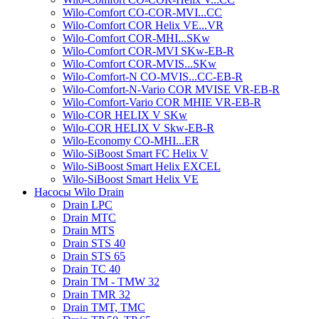
Wilo-Comfort CO-COR-MVI...CC
Wilo-Comfort COR Helix VE...VR
Wilo-Comfort COR-MHI...SKw
Wilo-Comfort COR-MVI SKw-EB-R
Wilo-Comfort COR-MVIS...SKw
Wilo-Comfort-N CO-MVIS...CC-EB-R
Wilo-Comfort-N-Vario COR MVISE VR-EB-R
Wilo-Comfort-Vario COR MHIE VR-EB-R
Wilo-COR HELIX V SKw
Wilo-COR HELIX V Skw-EB-R
Wilo-Economy CO-MHI...ER
Wilo-SiBoost Smart FC Helix V
Wilo-SiBoost Smart Helix EXCEL
Wilo-SiBoost Smart Helix VE
Насосы Wilo Drain
Drain LPC
Drain MTC
Drain MTS
Drain STS 40
Drain STS 65
Drain TC 40
Drain TM - TMW 32
Drain TMR 32
Drain TMT, TMC