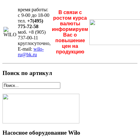
время работы:
В связи с
с 9-00 до 18-00
ростом курса
тел.
+7(495)
валюты
775-72-58
информируем
моб. +8 (905)
Вас о
737-00-11
повышение
круглосуточно,
цен на
E-mail:
wilo-
продукцию
ru@bk.ru
Поиск по артикул
Насосное оборудование Wilo