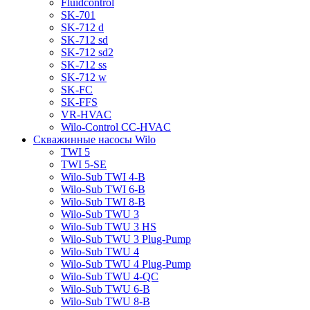
Fluidcontrol
SK-701
SK-712 d
SK-712 sd
SK-712 sd2
SK-712 ss
SK-712 w
SK-FC
SK-FFS
VR-HVAC
Wilo-Control CC-HVAC
Скважинные насосы Wilo
TWI 5
TWI 5-SE
Wilo-Sub TWI 4-B
Wilo-Sub TWI 6-B
Wilo-Sub TWI 8-B
Wilo-Sub TWU 3
Wilo-Sub TWU 3 HS
Wilo-Sub TWU 3 Plug-Pump
Wilo-Sub TWU 4
Wilo-Sub TWU 4 Plug-Pump
Wilo-Sub TWU 4-QC
Wilo-Sub TWU 6-B
Wilo-Sub TWU 8-B