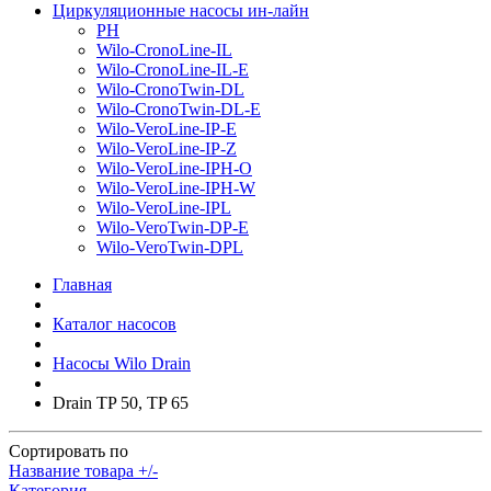
Циркуляционные насосы ин-лайн
PH
Wilo-CronoLine-IL
Wilo-CronoLine-IL-E
Wilo-CronoTwin-DL
Wilo-CronoTwin-DL-E
Wilo-VeroLine-IP-E
Wilo-VeroLine-IP-Z
Wilo-VeroLine-IPH-O
Wilo-VeroLine-IPH-W
Wilo-VeroLine-IPL
Wilo-VeroTwin-DP-E
Wilo-VeroTwin-DPL
Главная
Каталог насосов
Насосы Wilo Drain
Drain TP 50, TP 65
Сортировать по
Название товара +/-
Категория