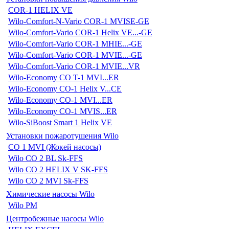
COR-1 HELIX VE
Wilo-Comfort-N-Vario COR-1 MVISE-GE
Wilo-Comfort-Vario COR-1 Helix VE...-GE
Wilo-Comfort-Vario COR-1 MHIE...-GE
Wilo-Comfort-Vario COR-1 MVIE...-GE
Wilo-Comfort-Vario COR-1 MVIE...VR
Wilo-Economy CO T-1 MVI...ER
Wilo-Economy CO-1 Helix V...CE
Wilo-Economy CO-1 MVI...ER
Wilo-Economy CO-1 MVIS...ER
Wilo-SiBoost Smart 1 Helix VE
Установки пожаротушения Wilo
CO 1 MVI (Жокей насосы)
Wilo CO 2 BL Sk-FFS
Wilo CO 2 HELIX V SK-FFS
Wilo CO 2 MVI Sk-FFS
Химические насосы Wilo
Wilo PM
Центробежные насосы Wilo