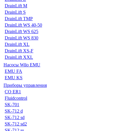
DrainLift M
DrainLift S
DrainLift TMP
DrainLift WS 40-50
DrainLift WS 625
DrainLift WS 830
DrainLift XL
DrainLift XS-F
DrainLift XXL
Насосы Wilo EMU
EMU FA
EMU KS
Приборы управления
CO ER1
Fluidcontrol
SK-701
SK-712 d
SK-712 sd
SK-712 sd2
SK-712 ss