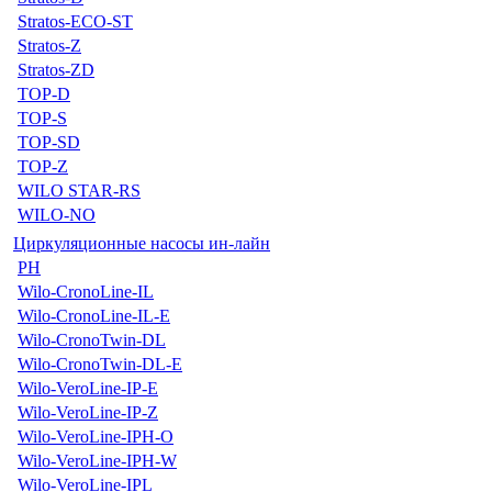
Stratos-ECO-ST
Stratos-Z
Stratos-ZD
TOP-D
TOP-S
TOP-SD
TOP-Z
WILO STAR-RS
WILO-NO
Циркуляционные насосы ин-лайн
PH
Wilo-CronoLine-IL
Wilo-CronoLine-IL-E
Wilo-CronoTwin-DL
Wilo-CronoTwin-DL-E
Wilo-VeroLine-IP-E
Wilo-VeroLine-IP-Z
Wilo-VeroLine-IPH-O
Wilo-VeroLine-IPH-W
Wilo-VeroLine-IPL