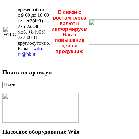
время работы:
В связи с
с 9-00 до 18-00
ростом курса
тел.
+7(495)
валюты
775-72-58
информируем
моб. +8 (905)
Вас о
737-00-11
повышение
круглосуточно,
цен на
E-mail:
wilo-
продукцию
ru@bk.ru
Поиск по артикул
Насосное оборудование Wilo