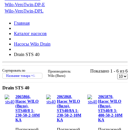
Wilo-VeroTwin-DP-E
Wilo-VeroTwin-DPL
Главная
Каталог насосов
Насосы Wilo Drain
Drain STS 40
Сортировать по
Показано 1 - 6 из 6
Производитель:
Название товара +/-
Wilo (Вило)
Drain STS 40
2065866,
2065868,
2065870,
Насос WILO
Насос WILO
Насос WILO
(Вило),
(Вило),
(Вило),
STS40/8 1-
STS40/8A 1-
STS40/8 3-
230-50-2-10M
230-50-2-10M
400-50-2-10M
KA
KA
KA
Погружной
Погружной
Погружной