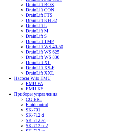
DrainLift BOX
DrainLift CON
DrainLift FTS
DrainLift KH 32
DrainLift L
DrainLift M
DrainLift S
DrainLift TMP
DrainLift WS 40-50
DrainLift WS 625
DrainLift WS 830
DrainLift XL
DrainLift XS-F
DrainLift XXL
Насосы Wilo EMU
EMU FA
EMU KS
Приборы управления
CO ER1
Fluidcontrol
SK-701
SK-712 d
SK-712 sd
SK-712 sd2
SK-712 ss