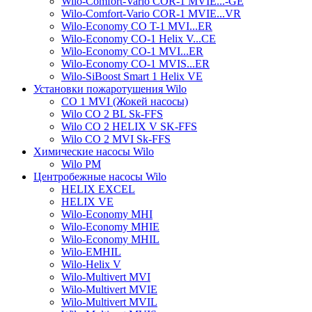
Wilo-Comfort-Vario COR-1 MVIE...-GE
Wilo-Comfort-Vario COR-1 MVIE...VR
Wilo-Economy CO T-1 MVI...ER
Wilo-Economy CO-1 Helix V...CE
Wilo-Economy CO-1 MVI...ER
Wilo-Economy CO-1 MVIS...ER
Wilo-SiBoost Smart 1 Helix VE
Установки пожаротушения Wilo
CO 1 MVI (Жокей насосы)
Wilo CO 2 BL Sk-FFS
Wilo CO 2 HELIX V SK-FFS
Wilo CO 2 MVI Sk-FFS
Химические насосы Wilo
Wilo PM
Центробежные насосы Wilo
HELIX EXCEL
HELIX VE
Wilo-Economy MHI
Wilo-Economy MHIE
Wilo-Economy MHIL
Wilo-EMHIL
Wilo-Helix V
Wilo-Multivert MVI
Wilo-Multivert MVIE
Wilo-Multivert MVIL