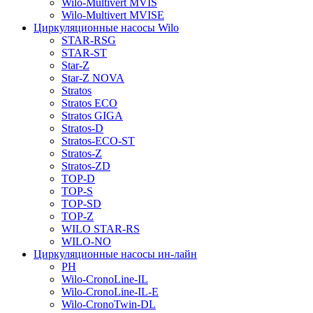
Wilo-Multivert MVIS
Wilo-Multivert MVISE
Циркуляционные насосы Wilo
STAR-RSG
STAR-ST
Star-Z
Star-Z NOVA
Stratos
Stratos ECO
Stratos GIGA
Stratos-D
Stratos-ECO-ST
Stratos-Z
Stratos-ZD
TOP-D
TOP-S
TOP-SD
TOP-Z
WILO STAR-RS
WILO-NO
Циркуляционные насосы ин-лайн
PH
Wilo-CronoLine-IL
Wilo-CronoLine-IL-E
Wilo-CronoTwin-DL