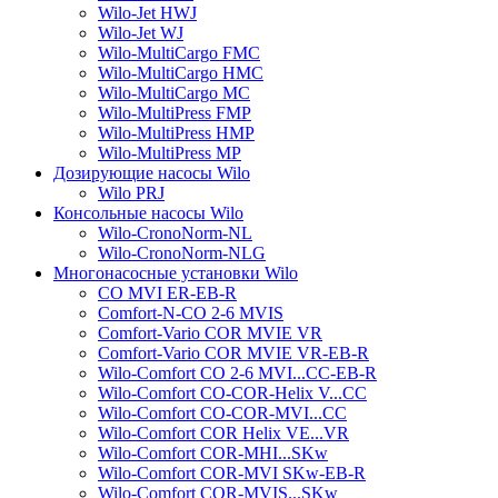
Wilo-Jet HWJ
Wilo-Jet WJ
Wilo-MultiCargo FMC
Wilo-MultiCargo HMC
Wilo-MultiCargo MC
Wilo-MultiPress FMP
Wilo-MultiPress HMP
Wilo-MultiPress MP
Дозирующие насосы Wilo
Wilo PRJ
Консольные насосы Wilo
Wilo-CronoNorm-NL
Wilo-CronoNorm-NLG
Многонасосные установки Wilo
CO MVI ER-EB-R
Comfort-N-CO 2-6 MVIS
Comfort-Vario COR MVIE VR
Comfort-Vario COR MVIE VR-EB-R
Wilo-Comfort CO 2-6 MVI...CC-EB-R
Wilo-Comfort CO-COR-Helix V...CC
Wilo-Comfort CO-COR-MVI...CC
Wilo-Comfort COR Helix VE...VR
Wilo-Comfort COR-MHI...SKw
Wilo-Comfort COR-MVI SKw-EB-R
Wilo-Comfort COR-MVIS...SKw