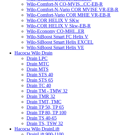
Wilo-Comfort-N CO-MVIS...CC-EB-R
Wilo-Comfort-N-Vario COR MVISE VR-EB-R
Wilo-Comfort-Vario COR MHIE VR-EB-R
Wilo-COR HELIX V SKw
Wilo-COR HELIX V Skw-EB-R
Wilo-Economy CO-MHI...ER
Wilo-SiBoost Smart FC Helix V
Wilo-SiBoost Smart Helix EXCEL
Wilo-SiBoost Smart Helix VE
Насосы Wilo Drain
Drain LPC
Drain MTC
Drain MTS
Drain STS 40
Drain STS 65
Drain TC 40
Drain TM - TMW 32
Drain TMR 32
Drain TMT, TMC
Drain TP 50, TP 65
Drain TP 80, TP 100
Drain TS 40-65
Drain TS, TSW 32
Насосы Wilo DrainLift
DrainLift 900-1100