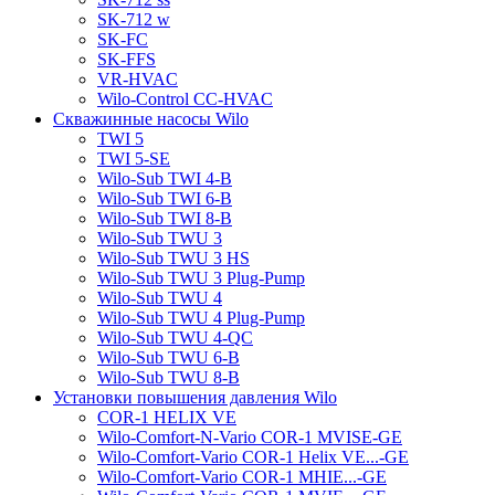
SK-712 w
SK-FC
SK-FFS
VR-HVAC
Wilo-Control CC-HVAC
Скважинные насосы Wilo
TWI 5
TWI 5-SE
Wilo-Sub TWI 4-B
Wilo-Sub TWI 6-B
Wilo-Sub TWI 8-B
Wilo-Sub TWU 3
Wilo-Sub TWU 3 HS
Wilo-Sub TWU 3 Plug-Pump
Wilo-Sub TWU 4
Wilo-Sub TWU 4 Plug-Pump
Wilo-Sub TWU 4-QC
Wilo-Sub TWU 6-B
Wilo-Sub TWU 8-B
Установки повышения давления Wilo
COR-1 HELIX VE
Wilo-Comfort-N-Vario COR-1 MVISE-GE
Wilo-Comfort-Vario COR-1 Helix VE...-GE
Wilo-Comfort-Vario COR-1 MHIE...-GE