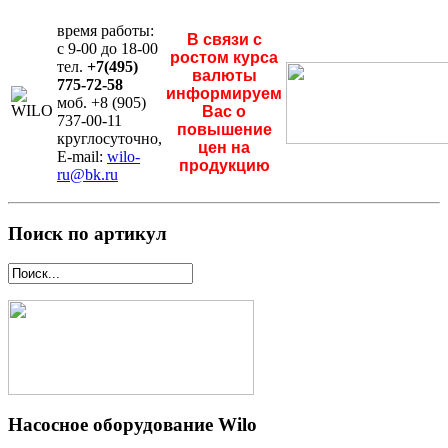
время работы:
В связи с
с 9-00 до 18-00
ростом курса
тел.
+7(495)
валюты
775-72-58
информируем
моб. +8 (905)
Вас о
737-00-11
повышение
круглосуточно,
цен на
E-mail:
wilo-
продукцию
ru@bk.ru
Поиск по артикул
Насосное оборудование Wilo