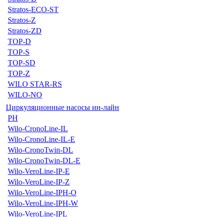
Stratos-ECO-ST
Stratos-Z
Stratos-ZD
TOP-D
TOP-S
TOP-SD
TOP-Z
WILO STAR-RS
WILO-NO
Циркуляционные насосы ин-лайн
PH
Wilo-CronoLine-IL
Wilo-CronoLine-IL-E
Wilo-CronoTwin-DL
Wilo-CronoTwin-DL-E
Wilo-VeroLine-IP-E
Wilo-VeroLine-IP-Z
Wilo-VeroLine-IPH-O
Wilo-VeroLine-IPH-W
Wilo-VeroLine-IPL