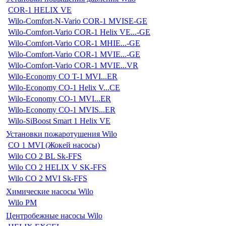
COR-1 HELIX VE
Wilo-Comfort-N-Vario COR-1 MVISE-GE
Wilo-Comfort-Vario COR-1 Helix VE...-GE
Wilo-Comfort-Vario COR-1 MHIE...-GE
Wilo-Comfort-Vario COR-1 MVIE...-GE
Wilo-Comfort-Vario COR-1 MVIE...VR
Wilo-Economy CO T-1 MVI...ER
Wilo-Economy CO-1 Helix V...CE
Wilo-Economy CO-1 MVI...ER
Wilo-Economy CO-1 MVIS...ER
Wilo-SiBoost Smart 1 Helix VE
Установки пожаротушения Wilo
CO 1 MVI (Жокей насосы)
Wilo CO 2 BL Sk-FFS
Wilo CO 2 HELIX V SK-FFS
Wilo CO 2 MVI Sk-FFS
Химические насосы Wilo
Wilo PM
Центробежные насосы Wilo