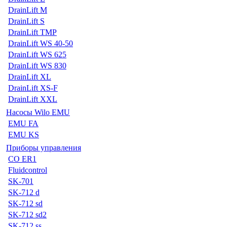
DrainLift M
DrainLift S
DrainLift TMP
DrainLift WS 40-50
DrainLift WS 625
DrainLift WS 830
DrainLift XL
DrainLift XS-F
DrainLift XXL
Насосы Wilo EMU
EMU FA
EMU KS
Приборы управления
CO ER1
Fluidcontrol
SK-701
SK-712 d
SK-712 sd
SK-712 sd2
SK-712 ss