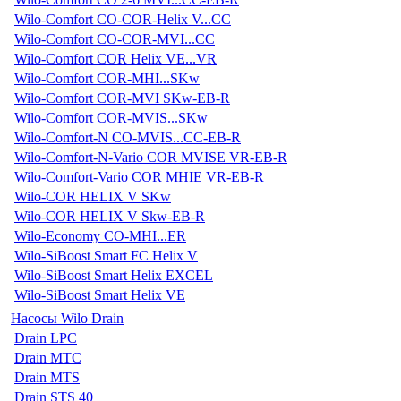
Wilo-Comfort CO-COR-Helix V...CC
Wilo-Comfort CO-COR-MVI...CC
Wilo-Comfort COR Helix VE...VR
Wilo-Comfort COR-MHI...SKw
Wilo-Comfort COR-MVI SKw-EB-R
Wilo-Comfort COR-MVIS...SKw
Wilo-Comfort-N CO-MVIS...CC-EB-R
Wilo-Comfort-N-Vario COR MVISE VR-EB-R
Wilo-Comfort-Vario COR MHIE VR-EB-R
Wilo-COR HELIX V SKw
Wilo-COR HELIX V Skw-EB-R
Wilo-Economy CO-MHI...ER
Wilo-SiBoost Smart FC Helix V
Wilo-SiBoost Smart Helix EXCEL
Wilo-SiBoost Smart Helix VE
Насосы Wilo Drain
Drain LPC
Drain MTC
Drain MTS
Drain STS 40