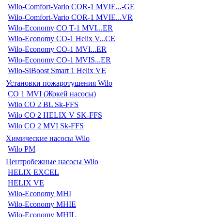
Wilo-Comfort-Vario COR-1 MVIE...-GE
Wilo-Comfort-Vario COR-1 MVIE...VR
Wilo-Economy CO T-1 MVI...ER
Wilo-Economy CO-1 Helix V...CE
Wilo-Economy CO-1 MVI...ER
Wilo-Economy CO-1 MVIS...ER
Wilo-SiBoost Smart 1 Helix VE
Установки пожаротушения Wilo
CO 1 MVI (Жокей насосы)
Wilo CO 2 BL Sk-FFS
Wilo CO 2 HELIX V SK-FFS
Wilo CO 2 MVI Sk-FFS
Химические насосы Wilo
Wilo PM
Центробежные насосы Wilo
HELIX EXCEL
HELIX VE
Wilo-Economy MHI
Wilo-Economy MHIE
Wilo-Economy MHIL