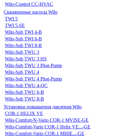
Wilo-Control CC-HVAC
Скважинные насосы Wilo
TWI 5
TWI 5-SE
Wilo-Sub TWI 4-B
Wilo-Sub TWI 6-B
Wilo-Sub TWI 8-B
Wilo-Sub TWU 3
Wilo-Sub TWU 3 HS
Wilo-Sub TWU 3 Plug-Pump
Wilo-Sub TWU 4
Wilo-Sub TWU 4 Plug-Pump
Wilo-Sub TWU 4-QC
Wilo-Sub TWU 6-B
Wilo-Sub TWU 8-B
Установки повышения давления Wilo
COR-1 HELIX VE
Wilo-Comfort-N-Vario COR-1 MVISE-GE
Wilo-Comfort-Vario COR-1 Helix VE...-GE
Wilo-Comfort-Vario COR-1 MHIE...-GE