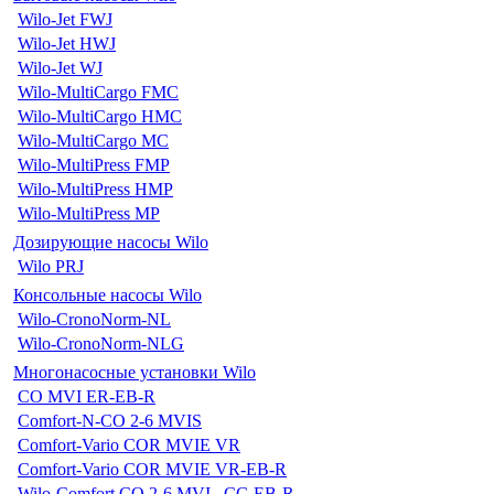
Wilo-Jet FWJ
Wilo-Jet HWJ
Wilo-Jet WJ
Wilo-MultiCargo FMC
Wilo-MultiCargo HMC
Wilo-MultiCargo MC
Wilo-MultiPress FMP
Wilo-MultiPress HMP
Wilo-MultiPress MP
Дозирующие насосы Wilo
Wilo PRJ
Консольные насосы Wilo
Wilo-CronoNorm-NL
Wilo-CronoNorm-NLG
Многонасосные установки Wilo
CO MVI ER-EB-R
Comfort-N-CO 2-6 MVIS
Comfort-Vario COR MVIE VR
Comfort-Vario COR MVIE VR-EB-R
Wilo-Comfort CO 2-6 MVI...CC-EB-R