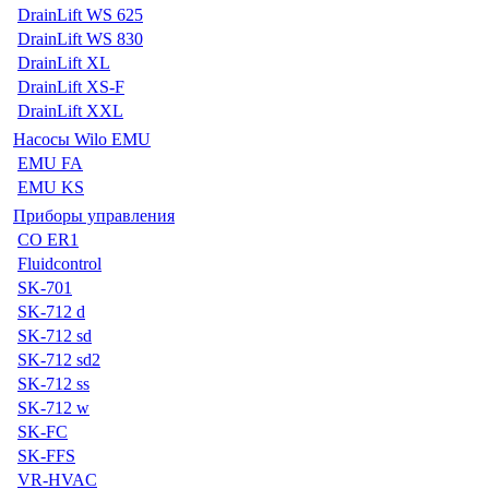
DrainLift WS 625
DrainLift WS 830
DrainLift XL
DrainLift XS-F
DrainLift XXL
Насосы Wilo EMU
EMU FA
EMU KS
Приборы управления
CO ER1
Fluidcontrol
SK-701
SK-712 d
SK-712 sd
SK-712 sd2
SK-712 ss
SK-712 w
SK-FC
SK-FFS
VR-HVAC