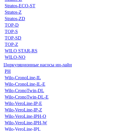
Stratos-ECO-ST
Stratos-Z
Stratos-ZD
TOP-D
TOP-S
TOP-SD
TOP-Z
WILO STAR-RS
WILO-NO
Циркуляционные насосы ин-лайн
PH
Wilo-CronoLine-IL
Wilo-CronoLine-IL-E
Wilo-CronoTwin-DL
Wilo-CronoTwin-DL-E
Wilo-VeroLine-IP-E
Wilo-VeroLine-IP-Z
Wilo-VeroLine-IPH-O
Wilo-VeroLine-IPH-W
Wilo-VeroLine-IPL