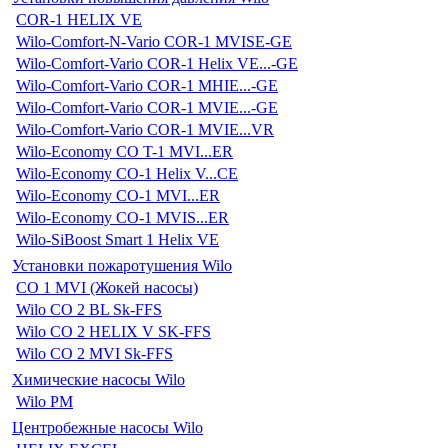
COR-1 HELIX VE
Wilo-Comfort-N-Vario COR-1 MVISE-GE
Wilo-Comfort-Vario COR-1 Helix VE...-GE
Wilo-Comfort-Vario COR-1 MHIE...-GE
Wilo-Comfort-Vario COR-1 MVIE...-GE
Wilo-Comfort-Vario COR-1 MVIE...VR
Wilo-Economy CO T-1 MVI...ER
Wilo-Economy CO-1 Helix V...CE
Wilo-Economy CO-1 MVI...ER
Wilo-Economy CO-1 MVIS...ER
Wilo-SiBoost Smart 1 Helix VE
Установки пожаротушения Wilo
CO 1 MVI (Жокей насосы)
Wilo CO 2 BL Sk-FFS
Wilo CO 2 HELIX V SK-FFS
Wilo CO 2 MVI Sk-FFS
Химические насосы Wilo
Wilo PM
Центробежные насосы Wilo