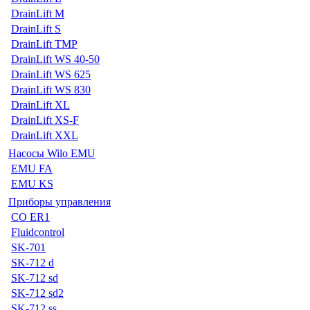
DrainLift M
DrainLift S
DrainLift TMP
DrainLift WS 40-50
DrainLift WS 625
DrainLift WS 830
DrainLift XL
DrainLift XS-F
DrainLift XXL
Насосы Wilo EMU
EMU FA
EMU KS
Приборы управления
CO ER1
Fluidcontrol
SK-701
SK-712 d
SK-712 sd
SK-712 sd2
SK-712 ss