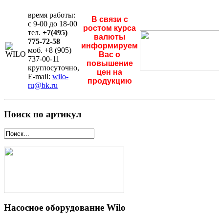
время работы:
В связи с
с 9-00 до 18-00
ростом курса
тел.
+7(495)
валюты
775-72-58
информируем
моб. +8 (905)
Вас о
737-00-11
повышение
круглосуточно,
цен на
E-mail:
wilo-
продукцию
ru@bk.ru
Поиск по артикул
Насосное оборудование Wilo