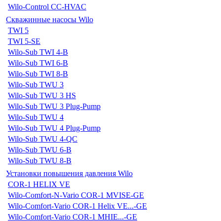
Wilo-Control CC-HVAC
Скважинные насосы Wilo
TWI 5
TWI 5-SE
Wilo-Sub TWI 4-B
Wilo-Sub TWI 6-B
Wilo-Sub TWI 8-B
Wilo-Sub TWU 3
Wilo-Sub TWU 3 HS
Wilo-Sub TWU 3 Plug-Pump
Wilo-Sub TWU 4
Wilo-Sub TWU 4 Plug-Pump
Wilo-Sub TWU 4-QC
Wilo-Sub TWU 6-B
Wilo-Sub TWU 8-B
Установки повышения давления Wilo
COR-1 HELIX VE
Wilo-Comfort-N-Vario COR-1 MVISE-GE
Wilo-Comfort-Vario COR-1 Helix VE...-GE
Wilo-Comfort-Vario COR-1 MHIE...-GE