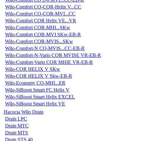
Wilo-Comfort CO-COR-Helix V...CC
Wilo-Comfort CO-COR-MVI...CC
Wilo-Comfort COR Helix VE...VR
Wilo-Comfort COR-MHI...SKw
Wilo-Comfort COR-MVI SKw-EB-R
Wilo-Comfort COR-MVIS...SKw
Wilo-Comfort-N CO-MVIS...CC-EB-R
Wilo-Comfort-N-Vario COR MVISE VR-EB-R
Wilo-Comfort-Vario COR MHIE VR-EB-R
Wilo-COR HELIX V SKw
Wilo-COR HELIX V Skw-EB-R
Wilo-Economy CO-MHI...ER
Wilo-SiBoost Smart FC Helix V
Wilo-SiBoost Smart Helix EXCEL
Wilo-SiBoost Smart Helix VE
Насосы Wilo Drain
Drain LPC
Drain MTC
Drain MTS
Drain STS 40