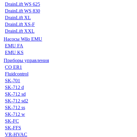
DrainLift WS 625
DrainLift WS 830
DrainLift XL
DrainLift XS-F
DrainLift XXL
Насосы Wilo EMU
EMU FA
EMU KS
Приборы управления
CO ER1
Fluidcontrol
SK-701
SK-712 d
SK-712 sd
SK-712 sd2
SK-712 ss
SK-712 w
SK-FC
SK-FFS
VR-HVAC