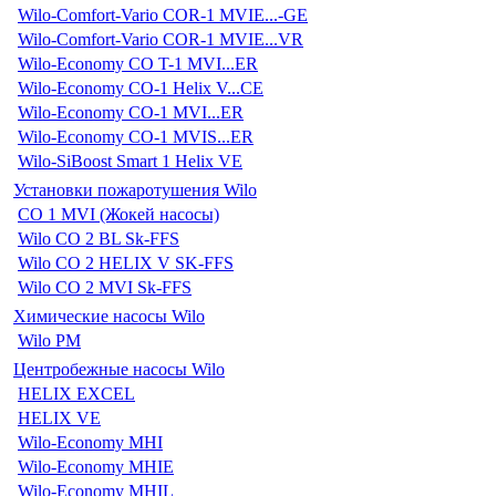
Wilo-Comfort-Vario COR-1 MVIE...-GE
Wilo-Comfort-Vario COR-1 MVIE...VR
Wilo-Economy CO T-1 MVI...ER
Wilo-Economy CO-1 Helix V...CE
Wilo-Economy CO-1 MVI...ER
Wilo-Economy CO-1 MVIS...ER
Wilo-SiBoost Smart 1 Helix VE
Установки пожаротушения Wilo
CO 1 MVI (Жокей насосы)
Wilo CO 2 BL Sk-FFS
Wilo CO 2 HELIX V SK-FFS
Wilo CO 2 MVI Sk-FFS
Химические насосы Wilo
Wilo PM
Центробежные насосы Wilo
HELIX EXCEL
HELIX VE
Wilo-Economy MHI
Wilo-Economy MHIE
Wilo-Economy MHIL