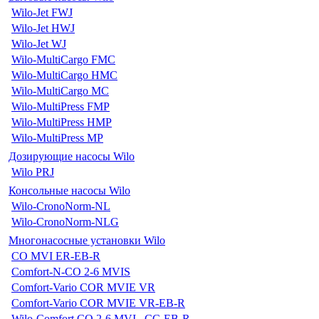
Wilo-Jet FWJ
Wilo-Jet HWJ
Wilo-Jet WJ
Wilo-MultiCargo FMC
Wilo-MultiCargo HMC
Wilo-MultiCargo MC
Wilo-MultiPress FMP
Wilo-MultiPress HMP
Wilo-MultiPress MP
Дозирующие насосы Wilo
Wilo PRJ
Консольные насосы Wilo
Wilo-CronoNorm-NL
Wilo-CronoNorm-NLG
Многонасосные установки Wilo
CO MVI ER-EB-R
Comfort-N-CO 2-6 MVIS
Comfort-Vario COR MVIE VR
Comfort-Vario COR MVIE VR-EB-R
Wilo-Comfort CO 2-6 MVI...CC-EB-R