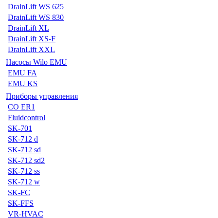
DrainLift WS 625
DrainLift WS 830
DrainLift XL
DrainLift XS-F
DrainLift XXL
Насосы Wilo EMU
EMU FA
EMU KS
Приборы управления
CO ER1
Fluidcontrol
SK-701
SK-712 d
SK-712 sd
SK-712 sd2
SK-712 ss
SK-712 w
SK-FC
SK-FFS
VR-HVAC