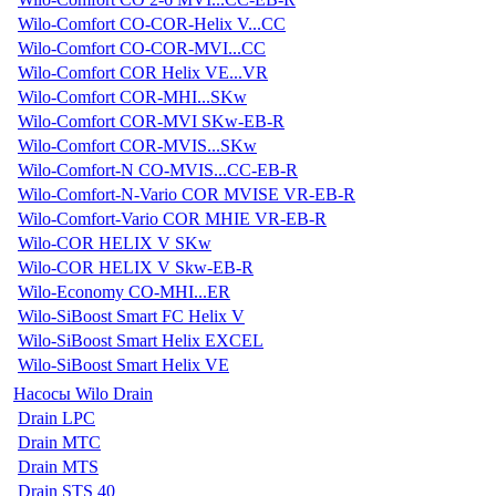
Wilo-Comfort CO-COR-Helix V...CC
Wilo-Comfort CO-COR-MVI...CC
Wilo-Comfort COR Helix VE...VR
Wilo-Comfort COR-MHI...SKw
Wilo-Comfort COR-MVI SKw-EB-R
Wilo-Comfort COR-MVIS...SKw
Wilo-Comfort-N CO-MVIS...CC-EB-R
Wilo-Comfort-N-Vario COR MVISE VR-EB-R
Wilo-Comfort-Vario COR MHIE VR-EB-R
Wilo-COR HELIX V SKw
Wilo-COR HELIX V Skw-EB-R
Wilo-Economy CO-MHI...ER
Wilo-SiBoost Smart FC Helix V
Wilo-SiBoost Smart Helix EXCEL
Wilo-SiBoost Smart Helix VE
Насосы Wilo Drain
Drain LPC
Drain MTC
Drain MTS
Drain STS 40