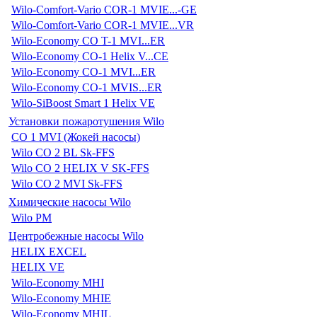
Wilo-Comfort-Vario COR-1 MVIE...-GE
Wilo-Comfort-Vario COR-1 MVIE...VR
Wilo-Economy CO T-1 MVI...ER
Wilo-Economy CO-1 Helix V...CE
Wilo-Economy CO-1 MVI...ER
Wilo-Economy CO-1 MVIS...ER
Wilo-SiBoost Smart 1 Helix VE
Установки пожаротушения Wilo
CO 1 MVI (Жокей насосы)
Wilo CO 2 BL Sk-FFS
Wilo CO 2 HELIX V SK-FFS
Wilo CO 2 MVI Sk-FFS
Химические насосы Wilo
Wilo PM
Центробежные насосы Wilo
HELIX EXCEL
HELIX VE
Wilo-Economy MHI
Wilo-Economy MHIE
Wilo-Economy MHIL