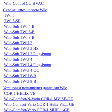
Wilo-Control CC-HVAC
Скважинные насосы Wilo
TWI 5
TWI 5-SE
Wilo-Sub TWI 4-B
Wilo-Sub TWI 6-B
Wilo-Sub TWI 8-B
Wilo-Sub TWU 3
Wilo-Sub TWU 3 HS
Wilo-Sub TWU 3 Plug-Pump
Wilo-Sub TWU 4
Wilo-Sub TWU 4 Plug-Pump
Wilo-Sub TWU 4-QC
Wilo-Sub TWU 6-B
Wilo-Sub TWU 8-B
Установки повышения давления Wilo
COR-1 HELIX VE
Wilo-Comfort-N-Vario COR-1 MVISE-GE
Wilo-Comfort-Vario COR-1 Helix VE...-GE
Wilo-Comfort-Vario COR-1 MHIE...-GE