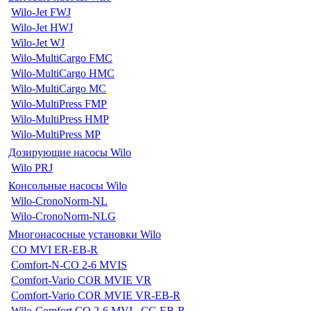
Wilo-Jet FWJ
Wilo-Jet HWJ
Wilo-Jet WJ
Wilo-MultiCargo FMC
Wilo-MultiCargo HMC
Wilo-MultiCargo MC
Wilo-MultiPress FMP
Wilo-MultiPress HMP
Wilo-MultiPress MP
Дозирующие насосы Wilo
Wilo PRJ
Консольные насосы Wilo
Wilo-CronoNorm-NL
Wilo-CronoNorm-NLG
Многонасосные установки Wilo
CO MVI ER-EB-R
Comfort-N-CO 2-6 MVIS
Comfort-Vario COR MVIE VR
Comfort-Vario COR MVIE VR-EB-R
Wilo-Comfort CO 2-6 MVI...CC-EB-R