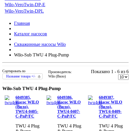
Wilo-VeroTwin-DP-E
Wilo-VeroTwin-DPL
Главная
Каталог насосов
Скважинные насосы Wilo
Wilo-Sub TWU 4 Plug-Pump
Сортировать по
Показано 1 - 6 из 6
Производитель:
Название товара +/-
Wilo (Вило)
Wilo-Sub TWU 4 Plug-Pump
6049385,
6049386,
6049387,
Насос WILO
Насос WILO
Насос WILO
(Вило),
(Вило),
(Вило),
TWU4-0405-
TWU4-0407-
TWU4-0409-
C-PnP/FC
C-PnP/FC
C-PnP/FC
TWU 4 Plug
TWU 4 Plug
TWU 4 Plug