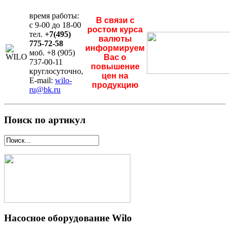
время работы:
В связи с
с 9-00 до 18-00
ростом курса
тел.
+7(495)
валюты
775-72-58
информируем
моб. +8 (905)
Вас о
737-00-11
повышение
круглосуточно,
цен на
E-mail:
wilo-
продукцию
ru@bk.ru
Поиск по артикул
Насосное оборудование Wilo