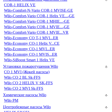
COR-1 HELIX VE
Wilo-Comfort-N-Vario COR-1 MVISE-GE
Wilo-Comfort-Vario COR-1 Helix VE...-GE
Wilo-Comfort-Vario COR-1 MHIE...-GE
Wilo-Comfort-Vario COR-1 MVIE...-GE
Wilo-Comfort-Vario COR-1 MVIE...VR
Wilo-Economy CO T-1 MVI...ER
Wilo-Economy CO-1 Helix V...CE
Wilo-Economy CO-1 MVI...ER
Wilo-Economy CO-1 MVIS...ER
Wilo-SiBoost Smart 1 Helix VE
Установки пожаротушения Wilo
CO 1 MVI (Жокей насосы)
Wilo CO 2 BL Sk-FFS
Wilo CO 2 HELIX V SK-FFS
Wilo CO 2 MVI Sk-FFS
Химические насосы Wilo
Wilo PM
Центробежные насосы Wilo