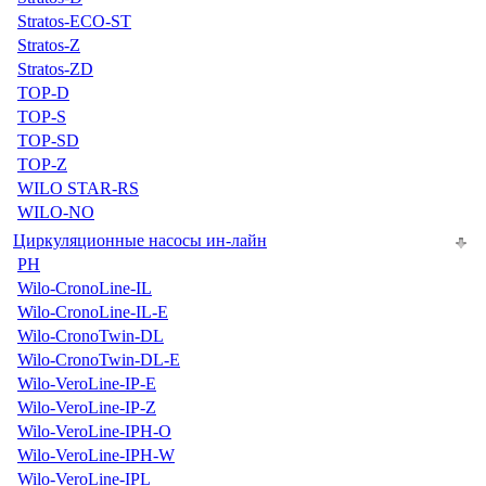
Stratos-ECO-ST
Stratos-Z
Stratos-ZD
TOP-D
TOP-S
TOP-SD
TOP-Z
WILO STAR-RS
WILO-NO
Циркуляционные насосы ин-лайн
PH
Wilo-CronoLine-IL
Wilo-CronoLine-IL-E
Wilo-CronoTwin-DL
Wilo-CronoTwin-DL-E
Wilo-VeroLine-IP-E
Wilo-VeroLine-IP-Z
Wilo-VeroLine-IPH-O
Wilo-VeroLine-IPH-W
Wilo-VeroLine-IPL