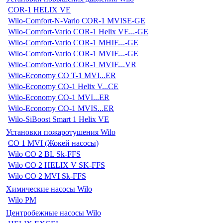
COR-1 HELIX VE
Wilo-Comfort-N-Vario COR-1 MVISE-GE
Wilo-Comfort-Vario COR-1 Helix VE...-GE
Wilo-Comfort-Vario COR-1 MHIE...-GE
Wilo-Comfort-Vario COR-1 MVIE...-GE
Wilo-Comfort-Vario COR-1 MVIE...VR
Wilo-Economy CO T-1 MVI...ER
Wilo-Economy CO-1 Helix V...CE
Wilo-Economy CO-1 MVI...ER
Wilo-Economy CO-1 MVIS...ER
Wilo-SiBoost Smart 1 Helix VE
Установки пожаротушения Wilo
CO 1 MVI (Жокей насосы)
Wilo CO 2 BL Sk-FFS
Wilo CO 2 HELIX V SK-FFS
Wilo CO 2 MVI Sk-FFS
Химические насосы Wilo
Wilo PM
Центробежные насосы Wilo