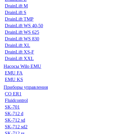
DrainLift M
DrainLift S
DrainLift TMP
DrainLift WS 40-50
DrainLift WS 625
DrainLift WS 830
DrainLift XL
DrainLift XS-F
DrainLift XXL
Насосы Wilo EMU
EMU FA
EMU KS
Приборы управления
CO ER1
Fluidcontrol
SK-701
SK-712 d
SK-712 sd
SK-712 sd2
SK-712 ss