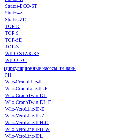
Stratos-ECO-ST
Stratos-Z
Stratos-ZD
TOP-D
TOP-S
TOP-SD
TOP-Z
WILO STAR-RS
WILO-NO
Циркуляционные насосы ин-лайн
PH
Wilo-CronoLine-IL
Wilo-CronoLine-IL-E
Wilo-CronoTwin-DL
Wilo-CronoTwin-DL-E
Wilo-VeroLine-IP-E
Wilo-VeroLine-IP-Z
Wilo-VeroLine-IPH-O
Wilo-VeroLine-IPH-W
Wilo-VeroLine-IPL