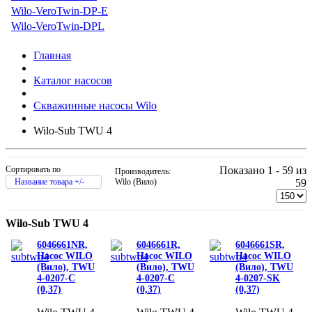
Wilo-VeroTwin-DP-E
Wilo-VeroTwin-DPL
Главная
Каталог насосов
Скважинные насосы Wilo
Wilo-Sub TWU 4
Сортировать по
Показано 1 - 59 из
Производитель:
Название товара +/-
Wilo (Вило)
59
Wilo-Sub TWU 4
6046661NR,
6046661R,
6046661SR,
Насос WILO
Насос WILO
Насос WILO
(Вило), TWU
(Вило), TWU
(Вило), TWU
4-0207-C
4-0207-C
4-0207-SK
(0,37)
(0,37)
(0,37)