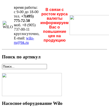
время работы:
В связи с
с 9-00 до 18-00
ростом курса
тел.
+7(495)
валюты
775-72-58
информируем
моб. +8 (905)
Вас о
737-00-11
повышение
круглосуточно,
цен на
E-mail:
wilo-
продукцию
ru@bk.ru
Поиск по артикул
Насосное оборудование Wilo