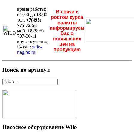
время работы:
В связи с
с 9-00 до 18-00
ростом курса
тел.
+7(495)
валюты
775-72-58
информируем
моб. +8 (905)
Вас о
737-00-11
повышение
круглосуточно,
цен на
E-mail:
wilo-
продукцию
ru@bk.ru
Поиск по артикул
Насосное оборудование Wilo