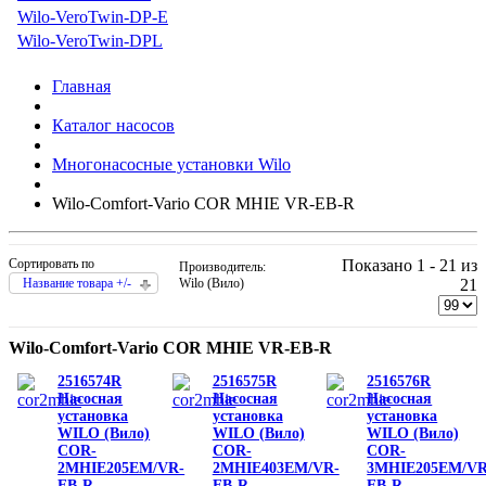
Wilo-VeroTwin-DP-E
Wilo-VeroTwin-DPL
Главная
Каталог насосов
Многонасосные установки Wilo
Wilo-Comfort-Vario COR MHIE VR-EB-R
Сортировать по
Показано 1 - 21 из
Производитель:
Название товара +/-
Wilo (Вило)
21
Wilo-Comfort-Vario COR MHIE VR-EB-R
2516574R
2516575R
2516576R
Насосная
Насосная
Насосная
установка
установка
установка
WILO (Вило)
WILO (Вило)
WILO (Вило)
COR-
COR-
COR-
2MHIE205EM/VR-
2MHIE403EM/VR-
3MHIE205EM/VR
EB-R
EB-R
EB-R