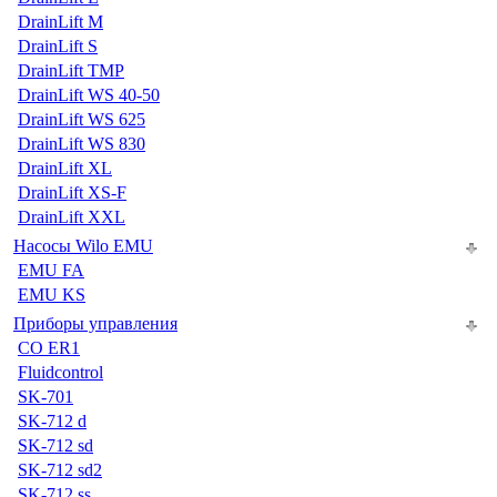
DrainLift M
DrainLift S
DrainLift TMP
DrainLift WS 40-50
DrainLift WS 625
DrainLift WS 830
DrainLift XL
DrainLift XS-F
DrainLift XXL
Насосы Wilo EMU
EMU FA
EMU KS
Приборы управления
CO ER1
Fluidcontrol
SK-701
SK-712 d
SK-712 sd
SK-712 sd2
SK-712 ss