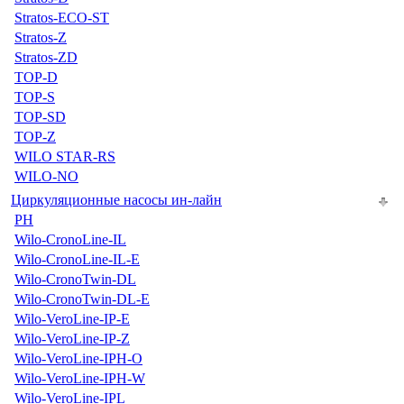
Stratos-ECO-ST
Stratos-Z
Stratos-ZD
TOP-D
TOP-S
TOP-SD
TOP-Z
WILO STAR-RS
WILO-NO
Циркуляционные насосы ин-лайн
PH
Wilo-CronoLine-IL
Wilo-CronoLine-IL-E
Wilo-CronoTwin-DL
Wilo-CronoTwin-DL-E
Wilo-VeroLine-IP-E
Wilo-VeroLine-IP-Z
Wilo-VeroLine-IPH-O
Wilo-VeroLine-IPH-W
Wilo-VeroLine-IPL