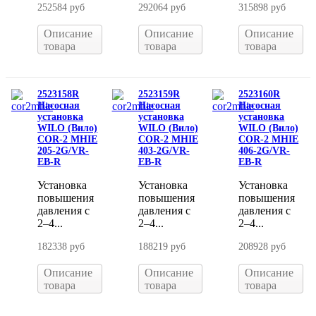
252584 руб
292064 руб
315898 руб
Описание
Описание
Описание
товара
товара
товара
2523158R
2523159R
2523160R
Насосная
Насосная
Насосная
установка
установка
установка
WILO (Вило)
WILO (Вило)
WILO (Вило)
COR-2 MHIE
COR-2 MHIE
COR-2 MHIE
205-2G/VR-
403-2G/VR-
406-2G/VR-
EB-R
EB-R
EB-R
Установка
Установка
Установка
повышения
повышения
повышения
давления с
давления с
давления с
2–4...
2–4...
2–4...
182338 руб
188219 руб
208928 руб
Описание
Описание
Описание
товара
товара
товара