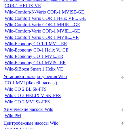
COR-1 HELIX VE
Wilo-Comfort-N-Vario COR-1 MVISE-GE
Wilo-Comfort-Vario COR-1 Helix VE...-GE
Wilo-Comfort-Vario COR-1 MHIE...-GE
Wilo-Comfort-Vario COR-1 MVIE...-GE
Wilo-Comfort-Vario COR-1 MVIE...VR
Wilo-Economy CO T-1 MVI...ER
Wilo-Economy CO-1 Helix V...CE
Wilo-Economy CO-1 MVI...ER
Wilo-Economy CO-1 MVIS...ER
Wilo-SiBoost Smart 1 Helix VE
Установки пожаротушения Wilo
CO 1 MVI (Жокей насосы)
Wilo CO 2 BL Sk-FFS
Wilo CO 2 HELIX V SK-FFS
Wilo CO 2 MVI Sk-FFS
Химические насосы Wilo
Wilo PM
Центробежные насосы Wilo