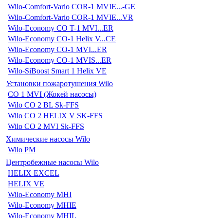
Wilo-Comfort-Vario COR-1 MVIE...-GE
Wilo-Comfort-Vario COR-1 MVIE...VR
Wilo-Economy CO T-1 MVI...ER
Wilo-Economy CO-1 Helix V...CE
Wilo-Economy CO-1 MVI...ER
Wilo-Economy CO-1 MVIS...ER
Wilo-SiBoost Smart 1 Helix VE
Установки пожаротушения Wilo
CO 1 MVI (Жокей насосы)
Wilo CO 2 BL Sk-FFS
Wilo CO 2 HELIX V SK-FFS
Wilo CO 2 MVI Sk-FFS
Химические насосы Wilo
Wilo PM
Центробежные насосы Wilo
HELIX EXCEL
HELIX VE
Wilo-Economy MHI
Wilo-Economy MHIE
Wilo-Economy MHIL