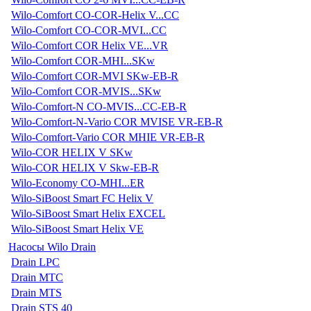
Wilo-Comfort CO-COR-Helix V...CC
Wilo-Comfort CO-COR-MVI...CC
Wilo-Comfort COR Helix VE...VR
Wilo-Comfort COR-MHI...SKw
Wilo-Comfort COR-MVI SKw-EB-R
Wilo-Comfort COR-MVIS...SKw
Wilo-Comfort-N CO-MVIS...CC-EB-R
Wilo-Comfort-N-Vario COR MVISE VR-EB-R
Wilo-Comfort-Vario COR MHIE VR-EB-R
Wilo-COR HELIX V SKw
Wilo-COR HELIX V Skw-EB-R
Wilo-Economy CO-MHI...ER
Wilo-SiBoost Smart FC Helix V
Wilo-SiBoost Smart Helix EXCEL
Wilo-SiBoost Smart Helix VE
Насосы Wilo Drain
Drain LPC
Drain MTC
Drain MTS
Drain STS 40