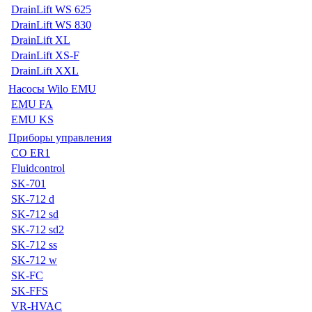
DrainLift WS 625
DrainLift WS 830
DrainLift XL
DrainLift XS-F
DrainLift XXL
Насосы Wilo EMU
EMU FA
EMU KS
Приборы управления
CO ER1
Fluidcontrol
SK-701
SK-712 d
SK-712 sd
SK-712 sd2
SK-712 ss
SK-712 w
SK-FC
SK-FFS
VR-HVAC