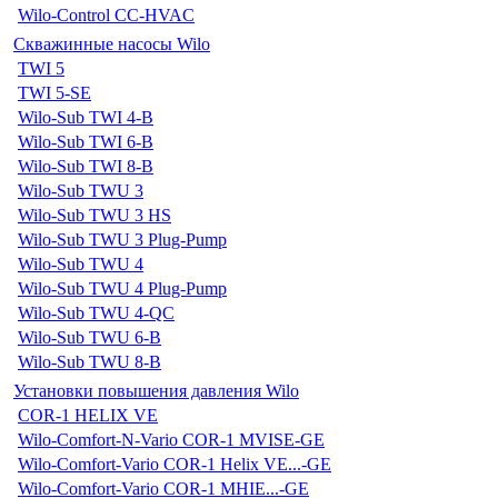
Wilo-Control CC-HVAC
Скважинные насосы Wilo
TWI 5
TWI 5-SE
Wilo-Sub TWI 4-B
Wilo-Sub TWI 6-B
Wilo-Sub TWI 8-B
Wilo-Sub TWU 3
Wilo-Sub TWU 3 HS
Wilo-Sub TWU 3 Plug-Pump
Wilo-Sub TWU 4
Wilo-Sub TWU 4 Plug-Pump
Wilo-Sub TWU 4-QC
Wilo-Sub TWU 6-B
Wilo-Sub TWU 8-B
Установки повышения давления Wilo
COR-1 HELIX VE
Wilo-Comfort-N-Vario COR-1 MVISE-GE
Wilo-Comfort-Vario COR-1 Helix VE...-GE
Wilo-Comfort-Vario COR-1 MHIE...-GE