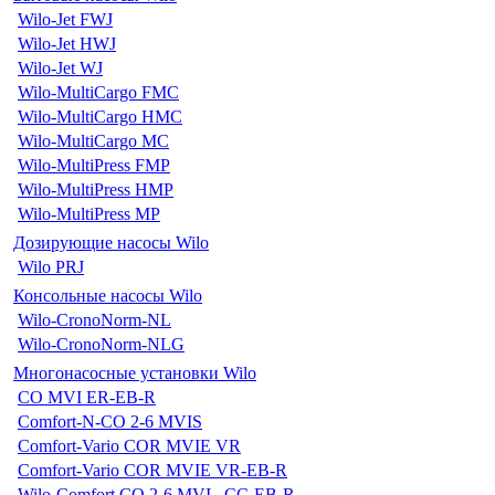
Wilo-Jet FWJ
Wilo-Jet HWJ
Wilo-Jet WJ
Wilo-MultiCargo FMC
Wilo-MultiCargo HMC
Wilo-MultiCargo MC
Wilo-MultiPress FMP
Wilo-MultiPress HMP
Wilo-MultiPress MP
Дозирующие насосы Wilo
Wilo PRJ
Консольные насосы Wilo
Wilo-CronoNorm-NL
Wilo-CronoNorm-NLG
Многонасосные установки Wilo
CO MVI ER-EB-R
Comfort-N-CO 2-6 MVIS
Comfort-Vario COR MVIE VR
Comfort-Vario COR MVIE VR-EB-R
Wilo-Comfort CO 2-6 MVI...CC-EB-R