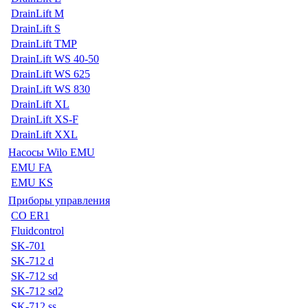
DrainLift M
DrainLift S
DrainLift TMP
DrainLift WS 40-50
DrainLift WS 625
DrainLift WS 830
DrainLift XL
DrainLift XS-F
DrainLift XXL
Насосы Wilo EMU
EMU FA
EMU KS
Приборы управления
CO ER1
Fluidcontrol
SK-701
SK-712 d
SK-712 sd
SK-712 sd2
SK-712 ss