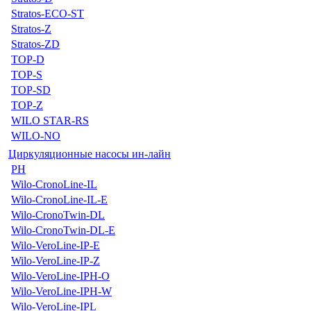
Stratos-ECO-ST
Stratos-Z
Stratos-ZD
TOP-D
TOP-S
TOP-SD
TOP-Z
WILO STAR-RS
WILO-NO
Циркуляционные насосы ин-лайн
PH
Wilo-CronoLine-IL
Wilo-CronoLine-IL-E
Wilo-CronoTwin-DL
Wilo-CronoTwin-DL-E
Wilo-VeroLine-IP-E
Wilo-VeroLine-IP-Z
Wilo-VeroLine-IPH-O
Wilo-VeroLine-IPH-W
Wilo-VeroLine-IPL