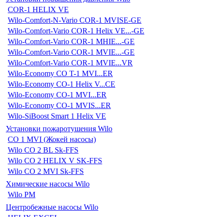
COR-1 HELIX VE
Wilo-Comfort-N-Vario COR-1 MVISE-GE
Wilo-Comfort-Vario COR-1 Helix VE...-GE
Wilo-Comfort-Vario COR-1 MHIE...-GE
Wilo-Comfort-Vario COR-1 MVIE...-GE
Wilo-Comfort-Vario COR-1 MVIE...VR
Wilo-Economy CO T-1 MVI...ER
Wilo-Economy CO-1 Helix V...CE
Wilo-Economy CO-1 MVI...ER
Wilo-Economy CO-1 MVIS...ER
Wilo-SiBoost Smart 1 Helix VE
Установки пожаротушения Wilo
CO 1 MVI (Жокей насосы)
Wilo CO 2 BL Sk-FFS
Wilo CO 2 HELIX V SK-FFS
Wilo CO 2 MVI Sk-FFS
Химические насосы Wilo
Wilo PM
Центробежные насосы Wilo