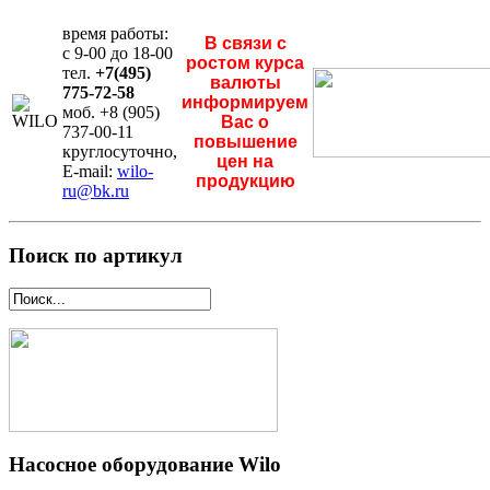
время работы:
В связи с
с 9-00 до 18-00
ростом курса
тел.
+7(495)
валюты
775-72-58
информируем
моб. +8 (905)
Вас о
737-00-11
повышение
круглосуточно,
цен на
E-mail:
wilo-
продукцию
ru@bk.ru
Поиск по артикул
Насосное оборудование Wilo