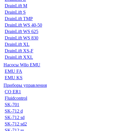
DrainLift M
DrainLift S
DrainLift TMP
DrainLift WS 40-50
DrainLift WS 625
DrainLift WS 830
DrainLift XL
DrainLift XS-F
DrainLift XXL
Насосы Wilo EMU
EMU FA
EMU KS
Приборы управления
CO ER1
Fluidcontrol
SK-701
SK-712 d
SK-712 sd
SK-712 sd2
SK-712 ss