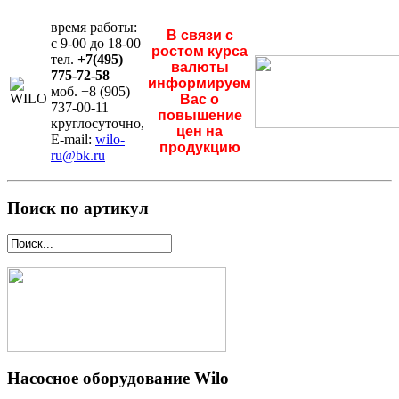
время работы:
В связи с
с 9-00 до 18-00
ростом курса
тел.
+7(495)
валюты
775-72-58
информируем
моб. +8 (905)
Вас о
737-00-11
повышение
круглосуточно,
цен на
E-mail:
wilo-
продукцию
ru@bk.ru
Поиск по артикул
Насосное оборудование Wilo