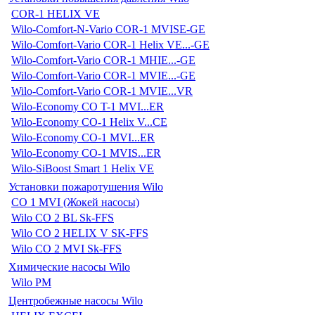
COR-1 HELIX VE
Wilo-Comfort-N-Vario COR-1 MVISE-GE
Wilo-Comfort-Vario COR-1 Helix VE...-GE
Wilo-Comfort-Vario COR-1 MHIE...-GE
Wilo-Comfort-Vario COR-1 MVIE...-GE
Wilo-Comfort-Vario COR-1 MVIE...VR
Wilo-Economy CO T-1 MVI...ER
Wilo-Economy CO-1 Helix V...CE
Wilo-Economy CO-1 MVI...ER
Wilo-Economy CO-1 MVIS...ER
Wilo-SiBoost Smart 1 Helix VE
Установки пожаротушения Wilo
CO 1 MVI (Жокей насосы)
Wilo CO 2 BL Sk-FFS
Wilo CO 2 HELIX V SK-FFS
Wilo CO 2 MVI Sk-FFS
Химические насосы Wilo
Wilo PM
Центробежные насосы Wilo