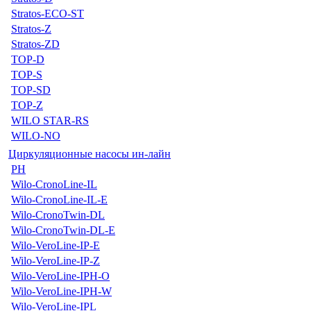
Stratos-ECO-ST
Stratos-Z
Stratos-ZD
TOP-D
TOP-S
TOP-SD
TOP-Z
WILO STAR-RS
WILO-NO
Циркуляционные насосы ин-лайн
PH
Wilo-CronoLine-IL
Wilo-CronoLine-IL-E
Wilo-CronoTwin-DL
Wilo-CronoTwin-DL-E
Wilo-VeroLine-IP-E
Wilo-VeroLine-IP-Z
Wilo-VeroLine-IPH-O
Wilo-VeroLine-IPH-W
Wilo-VeroLine-IPL